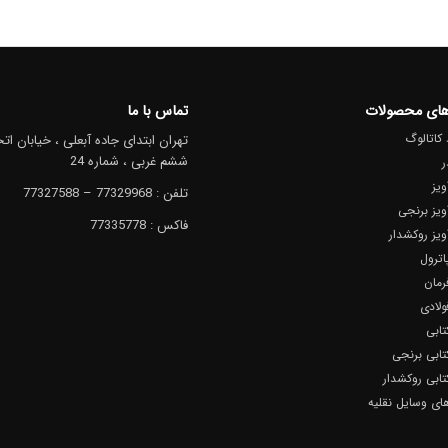
های محصولات
تماس با ما
 کاتالوگ
تهران ابتدای جاده آبعلی ، خیابان اتح
ششم غربی ، شماره 24
ر
ویز
تلفن : 77329968 – 77327588
ویز برنجی
فاکس : 77335778
ویز روکشدار
اترول
رمان
ولادی
تابی
تابی برنجی
تابی روکشدار
ای وسایل نقلیه