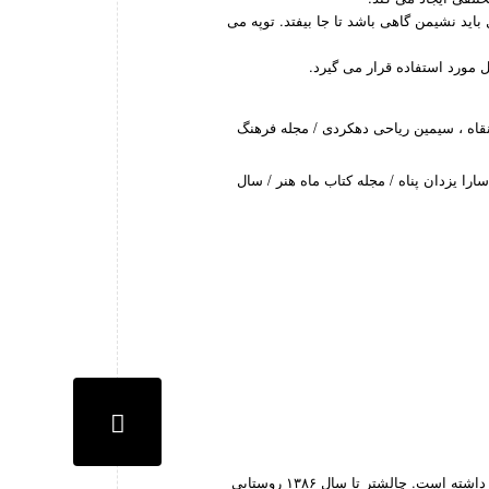
اید نشیمن گاهی باشد تا جا بیفتد. توپه می
مورد استفاده قرار می گیرد.
نقاه ، سیمین ریاحی دهکردی / مجله فرهنگ
ا یزدان پناه / مجله کتاب ماه هنر / سال
یکی از مراکز قفل سازی در ایران « چالشتر » بوده که از دیرباز در این زمینه شهرت داشته است. چالشتر تا سال ۱۳۸۶ روستایی