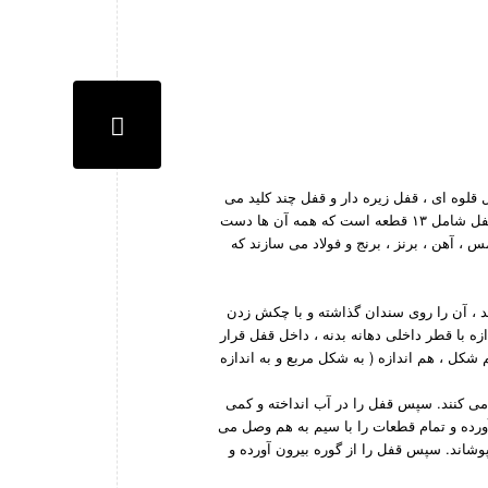
 قلوه ای ، قفل زیره دار و قفل چند کلید می
باشند. تعداد قطعات قفل با توجه به مدل آن متفاوت است ؛ اما به طور معمول هر قفل شامل ۱۳ قطعه است که همه آن ها دست
عه می شود.) قفل ها را از مس ، آهن ، برنز ، برنج و فولاد می سازند که
ند ، آن را روی سندان گذاشته و با چکش زدن
ه با قطر داخلی دهانه بدنه ، داخل قفل قرار
شکل ، هم اندازه ( به شکل مربع و به اندازه
ی کنند. سپس قفل را در آب انداخته و کمی
آورده و تمام قطعات را با سیم به هم وصل می
بپوشاند. سپس قفل را از گوره بیرون آورده و