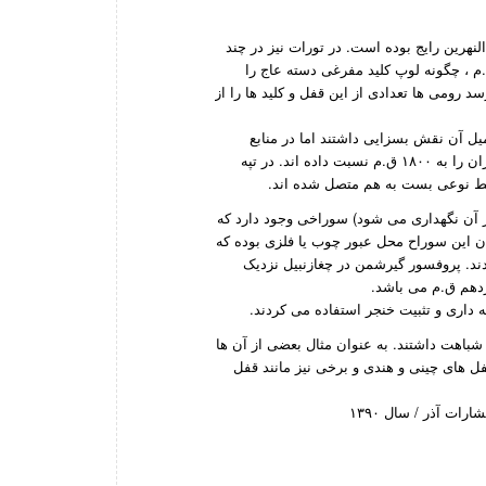
لنهرین رایج بوده است. در تورات نیز در چند
م ، چگونه لوپ کلید مفرغی دسته عاج را
د رومی ها تعدادی از این قفل و کلید ها را از
کمیل آن نقش بسزایی داشتند اما در منابع
غربی کمتر به این مقوله اشاره شده است. باستان شناسان قدمت قفل سازی در ایران را به ۱۸۰۰ ق.م نسبت داده اند. در تپه
سط نوعی بست به هم متصل شده اند.
 آن نگهداری می شود) سوراخی وجود دارد که
ان این سوراح محل عبور چوب یا فلزی بوده که
ند. پروفسور گیرشمن در چغازنبیل نزدیک
دهم ق.م می باشد.
داری و تثبیت خنجر استفاده می کردند.
باهت داشتند. به عنوان مثال بعضی از آن ها
ل های چینی و هندی و برخی نیز مانند قفل