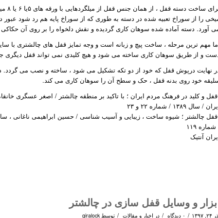
برای سا
یخی را از سوراخ تعبیه شده در دسته به طوری که از سوراخ پایه هم رد شود عبور د
ی آورد. دسته آماده شده سوهان کاری گردیده و نقش دلخواه را بر روی آن حکاکی م
ما مهم ترین مرحله ، ساخت پیچ و زبانه است و وجه تمایز قفل های چالشتری با سایر
ست و از طریق سوهان کاری ساخته می شود و هیچ کلیدی نمی تواند قفل دیگری جز
ر نهایت درپوش قفل که خود از دو تکه تشکیل می شود ، ساخته و نصب می گردد. د
لیقه خود روی بدنه قفل ، حک و سطح آن را سوهان کاری می کند.
قفل و کلید در فرهنگ مردم ایران ؛ با تاکید بر منطقه چالشتر / اصغر عسگری خانق
ران / سال ۱۳۸۹ / شماره ۲۲ و ۲۳
 شماره ۱۱۹
یران آنتیک
بزار و وسایل قفل سازی در چالشتر
/
/
/
۲۴, ۱۳۹۷
۰ دیدگاه
در
اخبار و مقالات
توسط
giralock