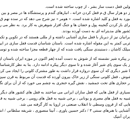
ولین قفل دست ساز بشر ، از چوب ساخته شده است.
ز دو هزار سال ق.م قفل کردن خزانه ، انبارهای گندم و پرستشگاه ها در مصر و بین ا
ورد به قفل و کلید اشاره شده است. « هومر » نیز شرح می دهد که در سده نهم ق.
رای باز کردن گنجینه پول و خفتان ها و جنگ افزار شوهرش به کار برد. به نظر می رس
شور های مدیترانه ای به دست آورده بودند.
یرانیان نیز از دیرباز با قفل سازی آشنایی داشته و از مللی هستند که در تکوین و ت
یلک کاشان ، دستبندی سنگی یافت شده که از چهار قطعه مجزا ساخته شده و تو
ر پیکره شیر نشسته که از شوش به دست آمده (هم اکنون در موزه ایران باستان از
ز یک سوی پای شیر آغاز شده و تا سوی دیگر پیکره ادامه دارد. بنا به نظر کارشناس
ا شیر دیگری که آن سوی دروازه قرار داشت به طور مشترک کلونی را ایجاد می کرد
وش ، قفل کلونی سنگی از زیر خاک بیرون آورده که قدمت آن مربوط به قرن سیز
ر حجاری های تخت جمشید ، نقش گیره خنجری به چشم می خورد که از آن برای نگه 
سیاری از قفل هایی که قفل سازان ایرانی می ساختند به قفل های کشور های دیگر ش
بیه به قفل های مصری و یونانی ، برخی شبیه به قفل های رومی ، برخی شبیه به قف
ایی که از قرون وسطی تا انقلاب صنعتی در اروپا به کار گرفته می شد.
ایی با هنرهای سنتی ۳ / دکتر حسین یاوری ، آنیتا منصوری ، شریفه سلطانی / انتشارات آذر / سال ۱۳۹۰
یران آنتیک