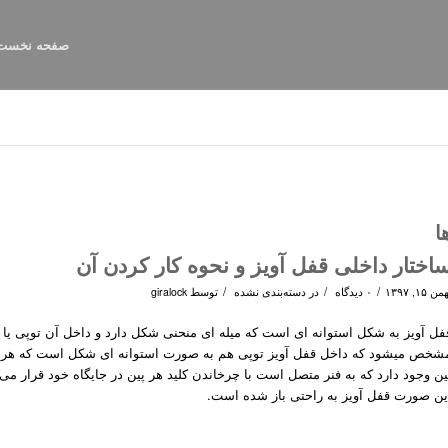
صفحه نخست
ا
اختار داخلی قفل آویز و نحوه کار کردن آن
/
/
/
ن ۱۵, ۱۳۹۷
۰ دیدگاه
در
دسته‌بندی نشده
توسط
giralock
فل آویز به شکل استوانه ای است که میله ای منحنی شکل دارد و داخل آن توپی یا 
شخص میشود که داخل قفل آویز توپی هم به صورت استوانه ای شکل است که هر کدا
ین وجود دارد که به فنر متصل است با چرخاندن کلید هر پین در جایگاه خود قرار می
ین صورت قفل آویز به راحتی باز شده است.