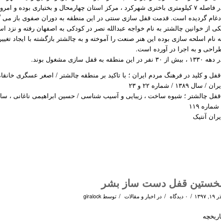
در فاصله ۷ کیلومتری باختری شهرکرد ، مرکز استان چهارمحال و بختیاری بوده و 
دغام گردیده است. قدمت قفل سازی سنتی در این منطقه به دوران صفوی باز می گر
کی از خوانین چالشتر به نام خواجه عبدالله نصر در کودکی به اصفهان رفته و نزد اس
ه نام اسلحه سازی بوده این هنر صنعت را آموخته و به چالشتر بازگشته با ایجاد تغیی
راحی و به اجرا در آورده است.
۱۳۳۰ ، بیش از ۳۰ نفر در این منطقه به قفل سازی مشغول بوند.
قفل و کلید در فرهنگ مردم ایران ؛ با تاکید بر منطقه چالشتر / اصغر عسگری خانق
ران / سال ۱۳۸۹ / شماره ۲۲ و ۲۳
 شماره ۱۱۹
یران آنتیک
خستین قفل دست ساز بشر
/
/
/
۱۹, ۱۳۹۷
۰ دیدگاه
در
اخبار و مقالات
توسط
giralock
اریخچه