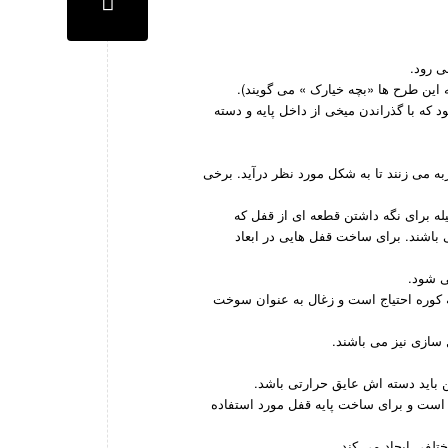
ی رود.
 این طرح ها «بچه خیارک » می گویند).
که با گذراندن میخی از داخل پایه و دسته
به می زنند تا به شکل مورد نظر درآید. برخی
له برای نگه داشتن قطعه ای از قفل که
 باشند. برای ساخت قفل هایی در ابعاد
ی شود.
ه ببیند تا نرم شود بنابراین به کوره احتیاج است و زغال به عنوان سوخت
ل سازی نیز می باشند.
ن باید دسته اش عایق حرارتی باشد.
است و برای ساخت پایه قفل مورد استفاده
لفی ایجاد می کند.