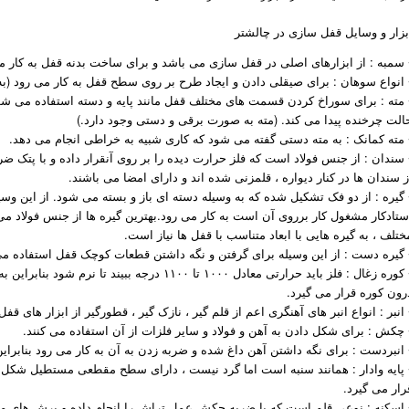
بزار و وسایل قفل سازی در چالشتر
 سمبه : از ابزارهای اصلی در قفل سازی می باشد و برای ساخت بدنه قفل به کار م
 انواع سوهان : برای صیقلی دادن و ایجاد طرح بر روی سطح قفل به کار می رود (به
 مته : برای سوراخ کردن قسمت های مختلف قفل مانند پایه و دسته استفاده می شود 
الت چرخنده پیدا می کند. (مته به صورت برقی و دستی وجود دارد.)
 مته کمانک : به مته دستی گفته می شود که کاری شبیه به خراطی انجام می دهد.
 سندان : از جنس فولاد است که فلز حرارت دیده را بر روی آنقرار داده و با پتک ضر
ز سندان ها در کنار دیواره ، قلمزنی شده اند و دارای امضا می باشند.
 گیره : از دو فک تشکیل شده که به وسیله دسته ای باز و بسته می شود. از این وسی
ستادکار مشغول کار برروی آن است به کار می رود.بهترین گیره ها از جنس فولاد می
ختلف ، به گیره هایی با ابعاد متناسب با قفل ها نیاز است.
 گیره دست : از این وسیله برای گرفتن و نگه داشتن قطعات کوچک قفل استفاده م
• کوره زغال : فلز باید حرارتی معادل ۱۰۰۰ تا ۱۱۰۰ درج
رون کوره قرار می گیرد.
 انبر : انواع انبر های آهنگری اعم از قلم گیر ، نازک گیر ، قطورگیر از ابزار های قف
 چکش : برای شکل دادن به آهن و فولاد و سایر فلزات از آن استفاده می کنند.
 انبردست : برای نگه داشتن آهن داغ شده و ضربه زدن به آن به کار می رود بنابرای
 پایه وادار : همانند سنبه است اما گرد نیست ، دارای سطح مقطعی مستطیل شکل 
رار می گیرد.
 اسکنه : نوعی قلم است که با ضربه چکش عمل تراش را انجام داده و برش های مخت