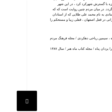
امروزه با گسترش شهرکرد کرد ، در این شهر
دد. در میان مردم چنین روایت است که که
تادی به نام محمد علی طلایی که از استادان
راتی در قفل اصفهان ، قفلی زیبا و مستحکم را
اه ، سیمین ریاحی دهکردی / مجله فرهنگ مردم
•قفل چالشتر ؛ شیوه ساخت ، زیبایی و آسیب شناسی / حسین ابراهیمی ناغانی ، سارا یزدان پناه / مجله کتاب ماه هنر / سال ۱۳۸۷