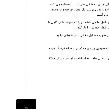
خت دسته قفل ، از همان جنس قفل از میلگردهایی با ورقه های ۵یا ۶ یا ۸ میلی متری به شکل نعل اسب استفاده می کنند.
اده و بدین ترتیب یک محور چرخیده به وجود
ی کنند.
 قفل ها می باشد. چرا که پیچ به طور کامل با
 قفل خودش را باز کند.
ر صورت تمایل ، قفل ساز نقوشی را به
اه ، سیمین ریاحی دهکردی / مجله فرهنگ مردم
•قفل چالشتر ؛ شیوه ساخت ، زیبایی و آسیب شناسی / حسین ابراهیمی ناغانی ، سارا یزدان پناه / مجله کتاب ماه هنر / سال ۱۳۸۷