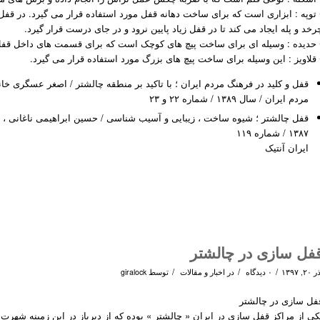
 توپه : ابزاری است که برای ساخت دهانه قفل مورد استفاده قرار می گیرد. در قفل ب
رخد و پله ایجاد می کند تا در قفل زیاد پایین نرود و در جای درست قرار گیرد.
 حدیده : وسیله ای برای ساخت پیچ های کوچک است که برای قسمت های داخل قفل 
 قلاویز : این وسیله برای ساخت پیچ های بزرگ مورد استفاده قرار می گیرد.
قفل و کلید در فرهنگ مردم ایران ؛ با تاکید بر منطقه چالشتر / اصغر عسگری خا
مردم ایران / سال ۱۳۸۹ / شماره ۲۲ و ۲۳
قفل چالشتر ؛ شیوه ساخت ، زیبایی و آسیب شناسی / حسین ابراهیمی ناغانی ، سار
۱۳۸۷ / شماره ۱۱۹
ایران آنتیک
فل سازی در چالشتر
/
/
/
۲۰, ۱۳۹۷
۰ دیدگاه
در
اخبار و مقالات
توسط
giralock
فل سازی در چالشتر