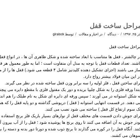
راحل ساخت قفل
/
/
/
۲۵, ۱۳۹۷
۰ دیدگاه
در
اخبار و مقالات
توسط
giralock
راحل ساخت قفل
ر چالشتر ، قفل ها متناسب با ابعاد ساخته شده و شکل ظاهری آن ها ، در انواع قفل
ساز می باشند (اجزای تشکیل دهنده کلیدنیز شامل ۴ قط
ر این میان فولاد بیشتر رواج دارد.
رای ساختن قفل ، فلز اولیه را سه برابر وزن قفل ساخته شده در نظر می گیرند.
بتدا ورقه فلزی را به شکل چلیپا بریده و دور یک مفتول فلزی با مقطع دایره می پیچ
ه شکل استوانه در می آورند ؛ سپس ورقه ای دایره ای شکل به نام طبلک را هم انداز
ی دهند. در قسمت انتهایی استوانه ( قفل ) درپوشی گذاشته و دو پایه قفل را که هم 
ک سوم ارتفاع کل قفل ) ساخته می شود نصب می کنند.
رای جوش دادن قسمت های مختلف قفل از نوارهای بسیار باریک فلز برنج استفاده م
ودر جوش به آن اضافه می کنند تا روی برنج ها پوشیده شود ؛ قفل را از آب بیرون 
نند. آنگاه قفل را در کوره می گذارند تا برنج ذوب شده و دورتا دور بدنه و دسته را 
وهان می کشند.